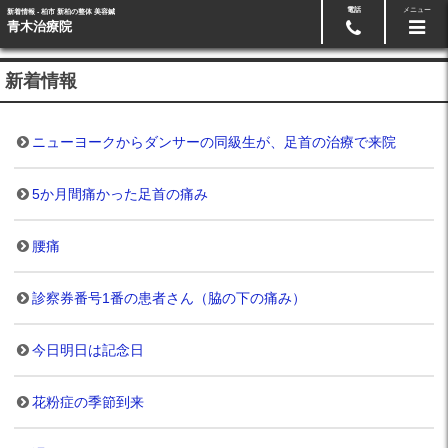
電話
メニュー
新着情報 - 柏市 新柏の整体 美容鍼
24時間ネット予約
04-7192-8248
青木治療院
新着情報
ニューヨークからダンサーの同級生が、足首の治療で来院
5か月間痛かった足首の痛み
腰痛
診察券番号1番の患者さん（脇の下の痛み）
今日明日は記念日
花粉症の季節到来